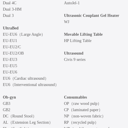
Dual 4C
AutoJel-1
Dual 3-HM
Dual 3
Ultrasonic Couplant Gel Heater
WJ
UltraBed
EU-EU6（Large Angle）
Movable Lifting Table
EU-EU1
HP Lifting Table
EU-EU2/C
EU-EU2/OB
Ultrasound
EU-EU3
Civis 9 series
EU-EU5
EU-EU6
EU6（Cardiac ultrasound）
EU6（Interventional ultrasound）
Ob-gyn
Consumables
GB3
OP（raw wood pulp）
GB2
CP（laminated paper）
DC（Round Stool）
NP（non-woven fabric）
AL（Extension Leg Section）
RP（recycled pulp）