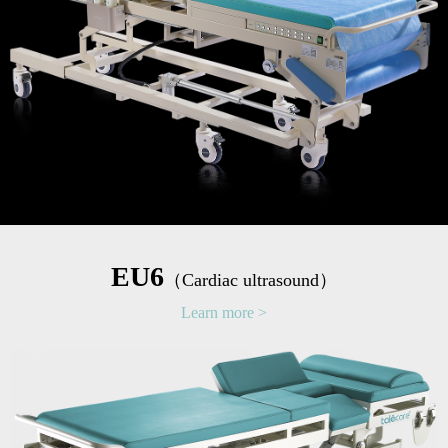
EU6
（Cardiac ultrasound）
Learn more >