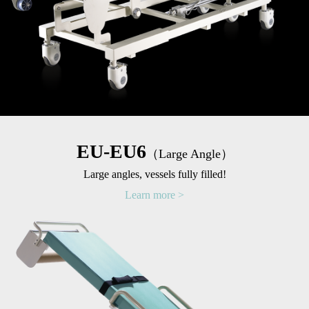
EU-EU6
（Large Angle）
Large angles, vessels fully filled!
Learn more >