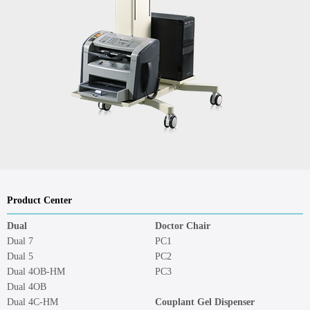
Product Center
Dual
Doctor Chair
Dual 7
PC1
Dual 5
PC2
Dual 4OB-HM
PC3
Dual 4OB
Dual 4C-HM
Couplant Gel Dispenser