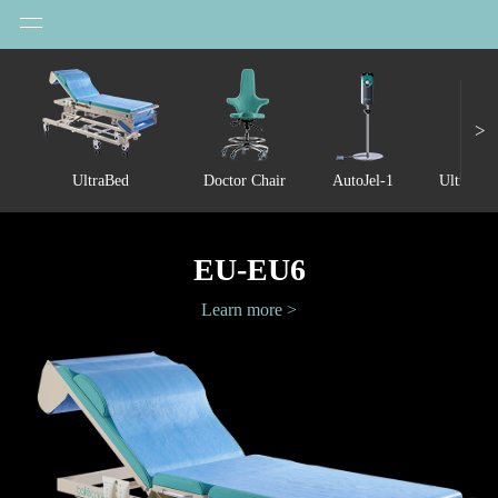
>
UltraBed
Doctor Chair
AutoJel-1
Ultrason
EU-EU6
Learn more >