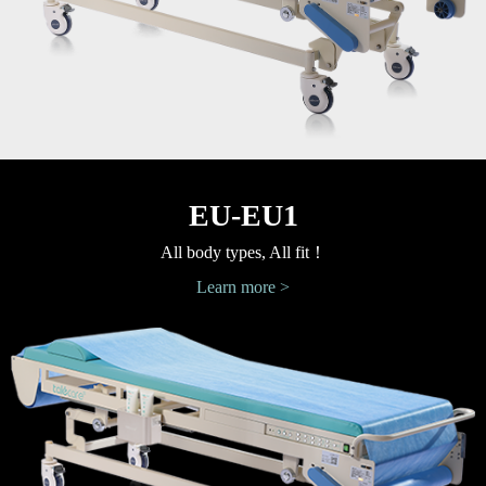
EU-EU1
All body types, All fit！
Learn more >