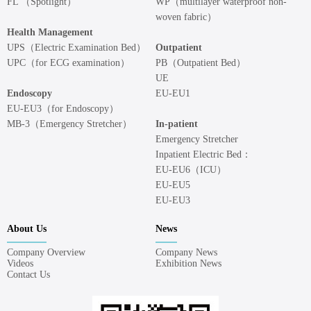
FL （Spotlight）
WP（multilayer waterproof non-
woven fabric）
Health Management
UPS（Electric Examination Bed）
Outpatient
UPC（for ECG examination）
PB（Outpatient Bed）
UE
Endoscopy
EU-EU1
EU-EU3（for Endoscopy）
MB-3（Emergency Stretcher）
In-patient
Emergency Stretcher
Inpatient Electric Bed：
EU-EU6（ICU）
EU-EU5
EU-EU3
About Us
News
Company Overview
Company News
Videos
Exhibition News
Contact Us