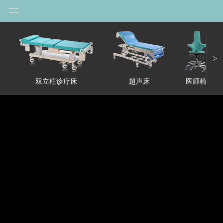
HP升降平台
>
双立柱诊疗床
超声床
医师椅
升降自如，恰到好处！